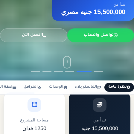
تبدأ من
15,500,000 جنيه مصري
تواصل واتساب
اتصل الآن
نظرة عامة
الماستر بلان
الوحدات
المرافق
خطة ال
تبدأ من
مساحة المشروع
15,500,000 جنيه
1250 فدان