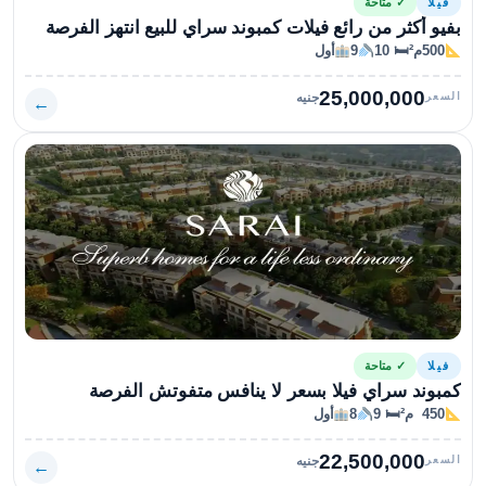
فيلا
✓ متاحة
بفيو أكثر من رائع فيلات كمبوند سراي للبيع انتهز الفرصة
500م²
🛏 10
9
أول
25,000,000
السعر
جنيه
←
فيلا
✓ متاحة
كمبوند سراي فيلا بسعر لا ينافس متفوتش الفرصة
450 م²
🛏 9
8
أول
22,500,000
السعر
جنيه
←