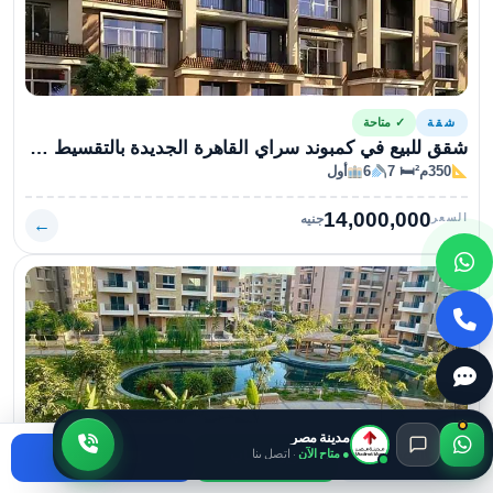
شقة
✓ متاحة
شقق للبيع في كمبوند سراي القاهرة الجديدة بالتقسيط ومقدم 0%
350م²
🛏 7
6
أول
14,000,000
السعر
جنيه
←
مدينة مصر
● متاح الآن
· اتصل بنا
اتصال
واتساب
استفسر
شقة
✓ متاحة