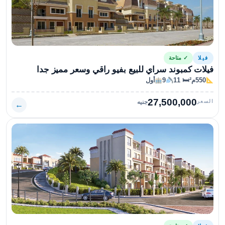
فيلا
✓ متاحة
فيلات كمبوند سراي للبيع بفيو راقي وسعر مميز جدا
550م²
🛏 11
9
أول
27,500,000
السعر
جنيه
←