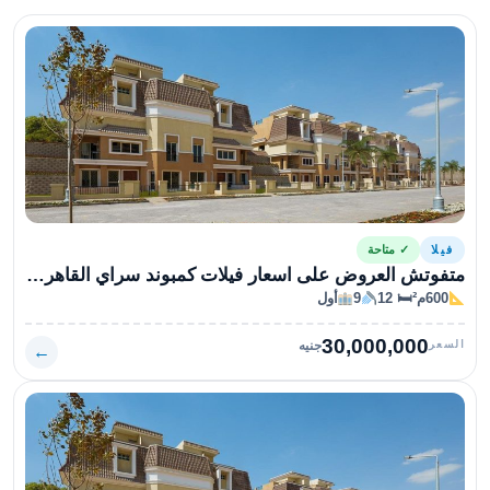
فيلا
✓ متاحة
متفوتش العروض على اسعار فيلات كمبوند سراي القاهرة الجديدة سارع بشراء
600م²
🛏 12
9
أول
30,000,000
السعر
جنيه
←