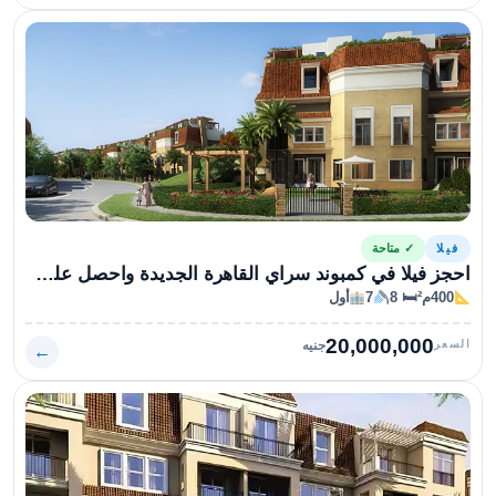
فيلا
✓ متاحة
احجز فيلا في كمبوند سراي القاهرة الجديدة واحصل علي خصم مميز
400م²
🛏 8
7
أول
20,000,000
السعر
جنيه
←