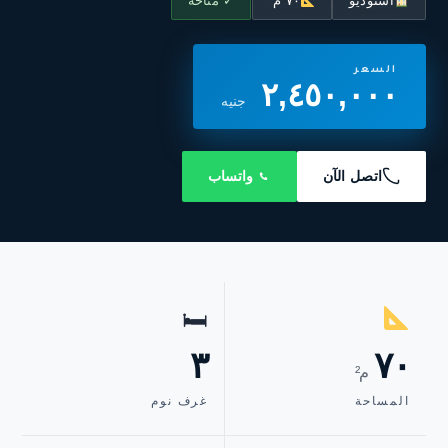
استوديو
٧٠ م²
✓ متاحة
السعر
٢,٤٥٠,٠٠٠
جنيه
اتصل الآن
واتساب
🛏
٣
٧٠
م²
المساحة
غرف نوم