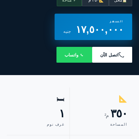
محل
٣٥٠ م²
✓ متاحة
السعر
١٧,٥٠٠,٠٠٠
جنيه
اتصل الآن
واتساب
🛏
١
٣٥٠
م²
المساحة
غرف نوم